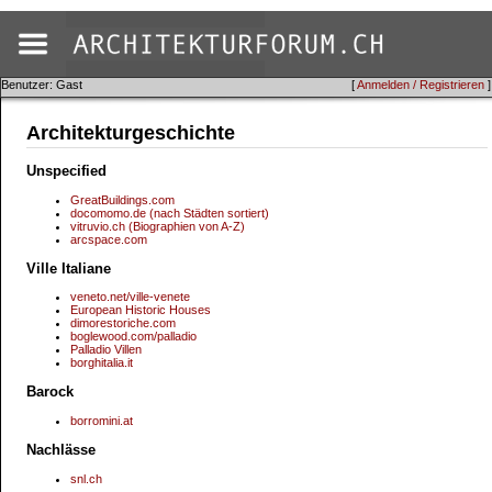
Benutzer: Gast
[
Anmelden / Registrieren
]
Architekturgeschichte
Unspecified
GreatBuildings.com
docomomo.de (nach Städten sortiert)
vitruvio.ch (Biographien von A-Z)
arcspace.com
Ville Italiane
veneto.net/ville-venete
European Historic Houses
dimorestoriche.com
boglewood.com/palladio
Palladio Villen
borghitalia.it
Barock
borromini.at
Nachlässe
snl.ch