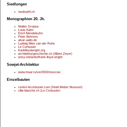
Siedlungen
neubuehl.ch
Monographien 20. Jh.
Walter Gropius
Louis Kahn
Erich Mendelsohn
Peter Behrens
alvar-aalto.de
Ludwig Mies van der Rohe
Le Corbusier
franklloydwright.org
architekturgeschichte.ch (Albert Zeyer)
artsy.net/artist/frank-lloyd-wright
Sowjet-Architektur
www.muar.ru/ve/2003/moscow
Einzelbauten
centre-lecorbusier.com (Heidi Weber Museum)
villa-blanche.ch (Le Corbusier)