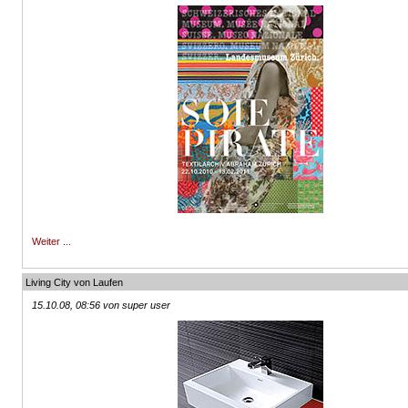
Weiter ...
Living City von Laufen
15.10.08, 08:56 von super user