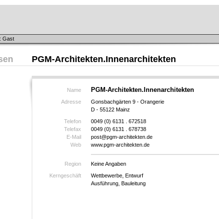
: Gast
sen
PGM-Architekten.Innenarchitekten
PGM-Architekten.Innenarchitekten
Name
Adresse
Gonsbachgärten 9 - Orangerie
D - 55122 Mainz
Telefon
0049 (0) 6131 . 672518
Telefax
0049 (0) 6131 . 678738
E-Mail
post@pgm-architekten.de
Web
www.pgm-architekten.de
Region
Keine Angaben
Kerngeschäft
Wettbewerbe, Entwurf
Ausführung, Bauleitung