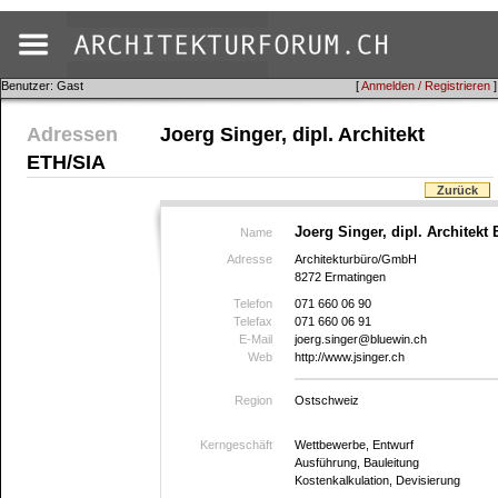
Benutzer: Gast
[
Anmelden / Registrieren
]
Adressen
Joerg Singer, dipl. Architekt
ETH/SIA
Zurück
Joerg Singer, dipl. Architekt
Name
Adresse
Architekturbüro/GmbH
8272 Ermatingen
Telefon
071 660 06 90
Telefax
071 660 06 91
E-Mail
joerg.singer@bluewin.ch
Web
http://www.jsinger.ch
Region
Ostschweiz
Kerngeschäft
Wettbewerbe, Entwurf
Ausführung, Bauleitung
Kostenkalkulation, Devisierung