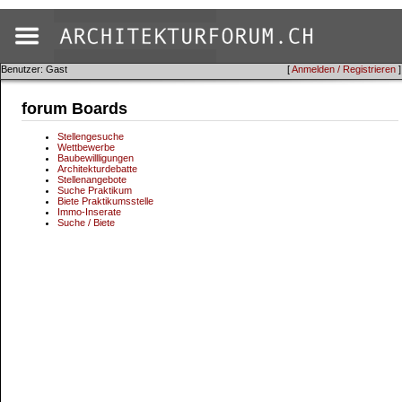
Benutzer: Gast
[
Anmelden / Registrieren
]
forum Boards
Stellengesuche
Wettbewerbe
Baubewillligungen
Architekturdebatte
Stellenangebote
Suche Praktikum
Biete Praktikumsstelle
Immo-Inserate
Suche / Biete