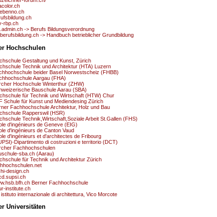
acolor.ch
uebenno.ch
ufsbildung.ch
v-rbp.ch
t.admin.ch -> Berufs Bildungsverordnung
.berufsbildung.ch -> Handbuch betrieblicher Grundbildung
er Hochschulen
chschule Gestaltung und Kunst, Zürich
chschule Technik und Architektur (HTA) Luzern
chhochschule beider Basel Norwestscheiz (FHBB)
chhochschule Aargau (FHA)
rcher Hochschule Winterthur (ZHW)
hweizerische Bauschule Aarau (SBA)
chschule für Technik und Wirtschaft (HTW) Chur
F Schule für Kunst und Mediendesing Zürich
rner Fachhochschule Architektur, Holz und Bau
chschule Rapperswil (HSR)
hschule Technik,Wirtschaft,Soziale Arbeit St.Gallen (FHS)
ole d'ingénieurs de Geneve (EIG)
ole d'ingénieurs de Canton Vaud
le d'ingénieurs et d'architectes de Fribourg
PSI)-Dipartimento di costruzioni e territorio (DCT)
rcher Fachhochschulen
uschule-sba.ch (Aarau)
hschule für Technik und Architektur Zürich
chhochschulen.net
hi-design.ch
cd.supsi.ch
w.hsb.bfh.ch Berner Fachhochschule
r-institute.ch
 istituto internazionale di architettura, Vico Morcote
r Universitäten