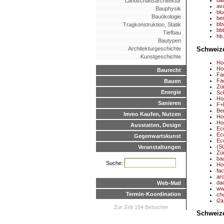
Landschaftsarchitektur
av
Bauphysik
bl
Bauökologie
ber
bb
Tragkonstruktion, Statik
bb
Tiefbau
hb
Bautypen
Schweiz
Architekturgeschichte
Kunstgeschichte
Ho
Ho
Baurecht
Fa
Fa
Bauen
Zü
Energie
Sc
Ho
Sanieren
F+
Be
Immo Kaufen, Nutzen
Ho
Hoc
Ausstatten, Design
Ec
Ec
Gegenwartskunst
Eco
(SU
Veranstaltungen
Zü
ba
Suche:
Hoc
fa
arc
da
Web-Mail
ww
Termin-Koordination
chu
i2a
Zur Zeit 164 Besucher
Schweize