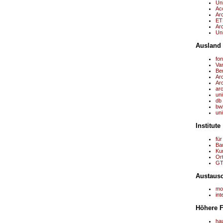
Un
Acc
Ar
ET
Arc
Uni
Ausland
fon
Van
Ber
Ar
Arc
ar
uni
db
bw
uni
Institute
für
Ba
Kun
Or
GT
Austaus
mob
in
Höhere 
ha