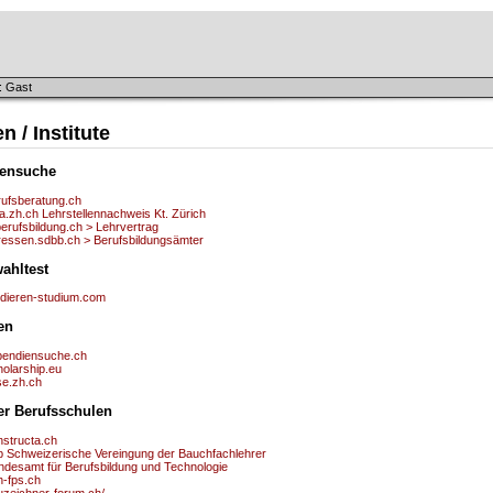
: Gast
n / Institute
lensuche
rufsberatung.ch
a.zh.ch Lehrstellennachweis Kt. Zürich
berufsbildung.ch > Lehrvertrag
ressen.sdbb.ch > Berufsbildungsämter
ahltest
udieren-studium.com
en
ipendiensuche.ch
holarship.eu
se.zh.ch
r Berufsschulen
nstructa.ch
b Schweizerische Vereingung der Bauchfachlehrer
ndesamt für Berufsbildung und Technologie
h-fps.ch
uzeichner-forum.ch/