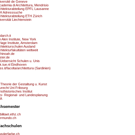
iversité de Geneve
ademia di Architettura, Mendrisio
chitekturabteilung EPFL Lausanne
H Adresssuche
hitekturabteilung ETH Zürich
versität Liechtenstein
darch.it
 Alen Institute, New York
lage Institute, Amsterdam
chitekturschulen Ausland
hitekturfakultäten weltweit
chinoah.de
ster.de
 Uebersicht Schulen u. Unis
k.tue.nl Eindhoven
ss.it/facolta/architettura (Sardinien)
 Theorie der Gestaltung u. Kunst
urecht Uni Fribourg
sthistorisches Institut
ts- Regional- und Landesplanung
A
chsemester
ilitaet.ethz.ch
termundo.ch
Fachschulen
usderfarbe.ch