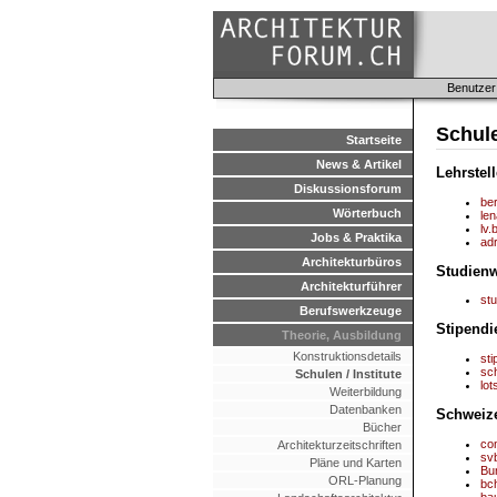
Benutzer
Schule
Startseite
News & Artikel
Lehrstel
Diskussionsforum
be
Wörterbuch
len
lv.
Jobs & Praktika
ad
Architekturbüros
Studienw
Architekturführer
st
Berufswerkzeuge
Stipendi
Theorie, Ausbildung
Konstruktionsdetails
st
sc
Schulen / Institute
lot
Weiterbildung
Datenbanken
Schweize
Bücher
co
Architekturzeitschriften
sv
Pläne und Karten
Bu
ORL-Planung
bc
ba