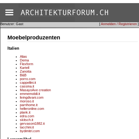
Benutzer: Gast
[
Anmelden / Registrieren
]
Moebelproduzenten
Italien
Alias
Dema
Flexform
Kartell
Zanotta
B&B
porro.com
cappellini.it
cassina.it
MasayoAve creation
emmemobili.it
livingdivani.com
moroso.it
parrihome.it
helleronline.com
plank.it
edra.com
skitsch.it
gervasoni1882.it
tacchini.it
bydimitri.com