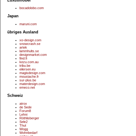
Luxusmöbel
bocadolobo.com
Japan
maruni.com
übriges Ausland
xo-design.com
snowcrash.se
artek
lammhults.se
designmarket.com
find.fi
kezu.com.au
tribu.be
eilersen.eu
magisdesign.com
moustache.fr
sur-plus.be
materdesign.com
emeco.net
Schweiz
atrox
de Sede
Forum8
Lehni
Röthlisberger
Sele2
Thut
Wogg
Wohnbedarf