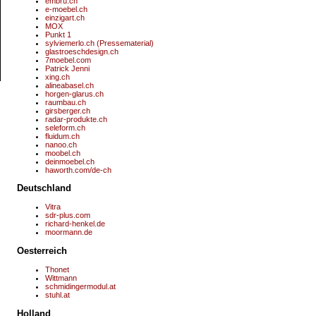
embru.ch
e-moebel.ch
einzigart.ch
MOX
Punkt 1
sylviemerlo.ch (Pressematerial)
glastroeschdesign.ch
7moebel.com
Patrick Jenni
xing.ch
alineabasel.ch
horgen-glarus.ch
raumbau.ch
girsberger.ch
radar-produkte.ch
seleform.ch
fluidum.ch
nanoo.ch
moobel.ch
deinmoebel.ch
haworth.com/de-ch
Deutschland
Vitra
sdr-plus.com
richard-henkel.de
moormann.de
Oesterreich
Thonet
Wittmann
schmidingermodul.at
stuhl.at
Holland