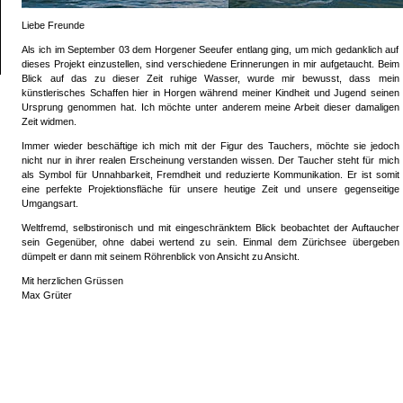
Liebe Freunde
Als ich im September 03 dem Horgener Seeufer entlang ging, um mich gedanklich auf
dieses Projekt einzustellen, sind verschiedene Erinnerungen in mir aufgetaucht. Beim
Blick auf das zu dieser Zeit ruhige Wasser, wurde mir bewusst, dass mein
künstlerisches Schaffen hier in Horgen während meiner Kindheit und Jugend seinen
Ursprung genommen hat. Ich möchte unter anderem meine Arbeit dieser damaligen
Zeit widmen.
Immer wieder beschäftige ich mich mit der Figur des Tauchers, möchte sie jedoch
nicht nur in ihrer realen Erscheinung verstanden wissen. Der Taucher steht für mich
als Symbol für Unnahbarkeit, Fremdheit und reduzierte Kommunikation. Er ist somit
eine perfekte Projektionsfläche für unsere heutige Zeit und unsere gegenseitige
Umgangsart.
Weltfremd, selbstironisch und mit eingeschränktem Blick beobachtet der Auftaucher
sein Gegenüber, ohne dabei wertend zu sein. Einmal dem Zürichsee übergeben
dümpelt er dann mit seinem Röhrenblick von Ansicht zu Ansicht.
Mit herzlichen Grüssen
Max Grüter