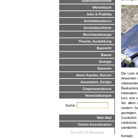
Diskussionsforum
Wörterbuch
Jobs & Praktika
Architekturbüros
Architekturführer
Berufswerkzeuge
Theorie, Ausbildung
Baurecht
Bauen
Energie
Sanieren
Die Liste 
Immo Kaufen, Nutzen
Anwender m
Ausstatten, Design
miteinan
Baukastenpr
Gegenwartskunst
minimalem 
Veranstaltungen
kurz und s
Vor allem 
Suche:
rendern Sz
gesteigert
Web-Mail
Zusätzlic
zahlreiche
Termin-Koordination
sämtlicher
Zur Zeit 173 Besucher
Kontakt: