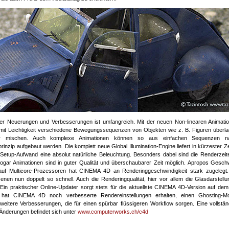
der Neuerungen und Verbesserungen ist umfangreich. Mit der neuen Non-linearen Animati
it Leichtigkeit verschiedene Bewegungssequenzen von Objekten wie z. B. Figuren überla
der mischen. Auch komplexe Animationen können so aus einfachen Sequenzen 
inzip aufgebaut werden. Die komplett neue Global Illumination-Engine liefert in kürzester Ze
Setup-Aufwand eine absolut natürliche Beleuchtung. Besonders dabei sind die Renderzeit
ogar Animationen sind in guter Qualität und überschaubarer Zeit möglich. Apropos Geschw
auf Multicore-Prozessoren hat CINEMA 4D an Renderinggeschwindigkeit stark zugelegt. 
enen nun doppelt so schnell. Auch die Renderingqualität, hier vor allem die Glasdarstell
. Ein praktischer Online-Updater sorgt stets für die aktuellste CINEMA 4D-Version auf de
h hat CINEMA 4D noch verbesserte Rendereinstellungen erhalten, einen Ghosting-
 weitere Verbesserungen, die für einen spürbar flüssigeren Workflow sorgen. Eine vollstän
 Änderungen befindet sich unter
www.computerworks.ch/c4d