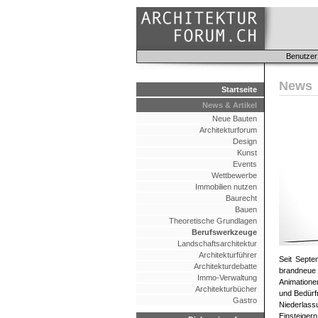
Benutzer
News
Startseite
News & Artikel
Neue Bauten
Architekturforum
Design
Kunst
Events
Wettbewerbe
Immobilien nutzen
Baurecht
Bauen
Theoretische Grundlagen
Berufswerkzeuge
Landschaftsarchitektur
Architekturführer
Seit Septe
Architekturdebatte
brandneue 
Immo-Verwaltung
Animatione
Architekturbücher
und Bedürf
Gastro
Niederlass
Einsteigern