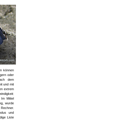
on können
gern oder
nach dem
it und mit
en extrem
indigkeit:
Im Mittel
ung, wurde
m Rechner.
Modus und
dige Liste