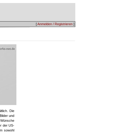
[
Anmelden / Registrieren
]
lich. Die
ilder und
re Wünsche
er der US-
um sowohl