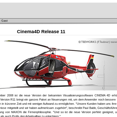
: Gast
Cinema4D Release 11
mber 2008 ist die neue Version der bekannten Visualisierungssoftware CINEMA 4D erhält
Version R11 bringt ein ganzes Paket an Neuerungen mit, um dem Anwender noch bessere B
n in kürzerer Zeit und mit weniger Aufwand zu ermöglichen. "Unsere Kunden haben uns ih
nisse mitgeteilt und wir haben aufmerksam zugehört", beschreibt Paul Babb, Geschäftsführ
ung von MAXON die Firmenphilosophie. "Und so ist die neue Version perfekt geeignet, 
 als auch Profis den Arbeitsalltag zu erleichtern."