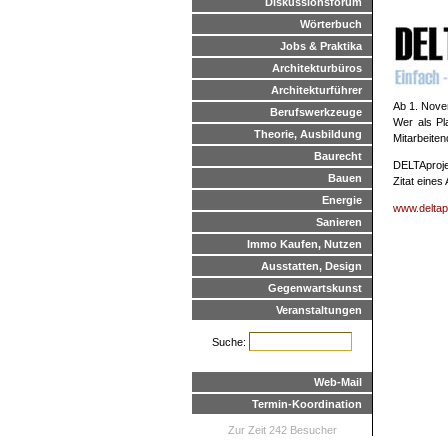
Diskussionsforum
Wörterbuch
Jobs & Praktika
Architekturbüros
Architekturführer
Ab 1. Nove
Berufswerkzeuge
Wer als Pl
Theorie, Ausbildung
Mitarbeiten
Baurecht
DELTAproje
Bauen
Zitat eines
Energie
www.deltap
Sanieren
Immo Kaufen, Nutzen
Ausstatten, Design
Gegenwartskunst
Veranstaltungen
Suche:
Web-Mail
Termin-Koordination
Zur Zeit 242 Besucher