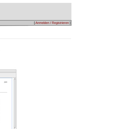
[
Anmelden / Registrieren
]