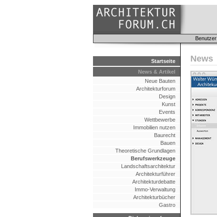
Benutzer
News
Startseite
News & Artikel
Neue Bauten
Architekturforum
Design
Kunst
Events
Wettbewerbe
Immobilien nutzen
Baurecht
Bauen
Theoretische Grundlagen
Berufswerkzeuge
Landschaftsarchitektur
Architekturführer
Architekturdebatte
Immo-Verwaltung
Architekturbücher
Gastro