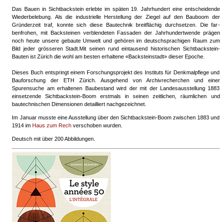
Das Bauen in Sichtbackstein erlebte im späten 19. Jahrhun­dert eine entscheidende
Wiederbelebung. Als die industrielle Herstellung der Ziegel auf den Bauboom der
Gründerzeit traf, konnte sich diese Bautechnik breitflächig durchsetzen. Die far­
benfrohen, mit Backsteinen verblendeten Fassaden der Jahr­hundertwende prägen
noch heute unsere gebaute Umwelt und gehören im deutschsprachigen Raum zum
Bild jeder grösseren Stadt.Mit seinen rund eintausend historischen Sichtbackstein-
Bauten ist Zürich die wohl am besten erhaltene «Backsteinstadt» dieser Epoche.
Dieses Buch entspringt einem Forschungsprojekt des Instituts für Denkmalpflege und
Bauforschung der ETH Zürich. Ausge­hend von Archivrecherchen und einer
Spurensuche am erhal­tenen Baubestand wird der mit der Landesausstellung 1883
einsetzende Sichtbackstein-Boom erstmals in seinen zeitlichen, räumlichen und
bautechnischen Dimensionen detailliert nach­gezeichnet.
Im Januar musste eine Ausstellung über den Sichtbackstein-Boom zwischen 1883 und
1914 im
Haus zum Rech
verschoben wurden.
Deutsch mit über 200 Abbildungen.