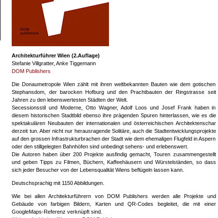
Architekturführer Wien (2.Auflage)
Stefanie Villgratter, Anke Tiggemann
DOM Publishers
Die Donaumetropole Wien zählt mit ihren weltbekannten Bauten wie dem gotischen
Stephansdom, der barocken Hofburg und den Prachtbauten der Ringstrasse seit
Jahren zu den lebenswertesten Städten der Welt.
Secessionsstil und Moderne, Otto Wagner, Adolf Loos und Josef Frank haben in
diesem historischen Stadtbild ebenso ihre prägenden Spuren hinterlassen, wie es die
spektakulären Neubauten der internationalen und österreichischen Architektenschar
derzeit tun. Aber nicht nur herausragende Solitäre, auch die Stadtentwicklungsprojekte
auf den grossen Infrastrukturbrachen der Stadt wie dem ehemaligen Flugfeld in Aspern
oder den stillgelegten Bahnhöfen sind unbedingt sehens- und erlebenswert.
Die Autoren haben über 200 Projekte ausfindig gemacht, Touren zusammengestellt
und geben Tipps zu Filmen, Büchern, Kaffeehäusern und Würstelständen, so dass
sich jeder Besucher von der Lebensqualität Wiens beflügeln lassen kann.
Deutschsprachig mit 1150 Abbildungen.
Wie bei allen Architekturführern von DOM Publishers werden alle Projekte und
Gebäude von farbigen Bildern, Karten und QR-Codes begleitet, die mit einer
GoogleMaps-Referenz verknüpft sind.