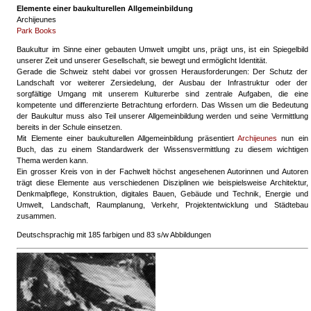
Elemente einer baukulturellen Allgemeinbildung
Archijeunes
Park Books
Baukultur im Sinne einer gebauten Umwelt umgibt uns, prägt uns, ist ein Spiegelbild
unserer Zeit und unserer Gesellschaft, sie bewegt und ermöglicht Identität.
Gerade die Schweiz steht dabei vor grossen Herausforderungen: Der Schutz der
Landschaft vor weiterer Zersiedelung, der Ausbau der Infrastruktur oder der
sorgfältige Umgang mit unserem Kulturerbe sind zentrale Aufgaben, die eine
kompetente und differenzierte Betrachtung erfordern. Das Wissen um die Bedeutung
der Baukultur muss also Teil unserer Allgemeinbildung werden und seine Vermittlung
bereits in der Schule einsetzen.
Mit Elemente einer baukulturellen Allgemeinbildung präsentiert
Archijeunes
nun ein
Buch, das zu einem Standardwerk der Wissensvermittlung zu diesem wichtigen
Thema werden kann.
Ein grosser Kreis von in der Fachwelt höchst angesehenen Autorinnen und Autoren
trägt diese Elemente aus verschiedenen Disziplinen wie beispielsweise Architektur,
Denkmalpflege, Konstruktion, digitales Bauen, Gebäude und Technik, Energie und
Umwelt, Landschaft, Raumplanung, Verkehr, Projektentwicklung und Städtebau
zusammen.
Deutschsprachig mit 185 farbigen und 83 s/w Abbildungen