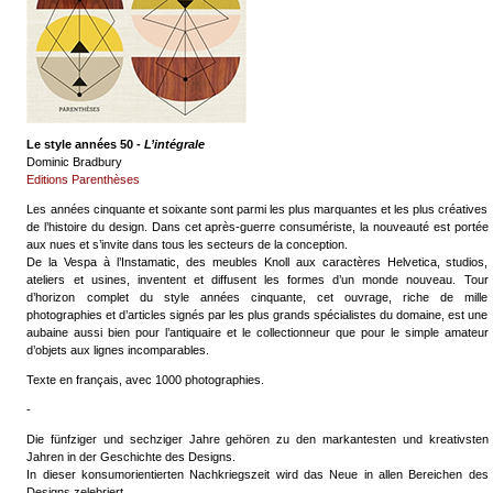
Le style années 50
- L’intégrale
Dominic Bradbury
Editions Parenthèses
Les années cinquante et soixante sont parmi les plus marquantes et les plus créatives
de l’histoire du design. Dans cet après-guerre consumériste, la nouveauté est portée
aux nues et s’invite dans tous les secteurs de la conception.
De la Vespa à l’Instamatic, des meubles Knoll aux caractères Helvetica, studios,
ateliers et usines, inventent et diffusent les formes d’un monde nouveau. Tour
d’horizon complet du style années cinquante, cet ouvrage, riche de mille
photographies et d’articles signés par les plus grands spécialistes du domaine, est une
aubaine aussi bien pour l’antiquaire et le collectionneur que pour le simple amateur
d’objets aux lignes incomparables.
Texte en français, avec 1000 photographies.
-
Die fünfziger und sechziger Jahre gehören zu den markantesten und kreativsten
Jahren in der Geschichte des Designs.
In dieser konsumorientierten Nachkriegszeit wird das Neue in allen Bereichen des
Designs zelebriert.