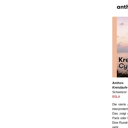
Anthos
Kreisläufe
Schweizer 
BSLA
Die viert
interpretie
Das zeigt 
Paris oder
Eine Rundre
geht.