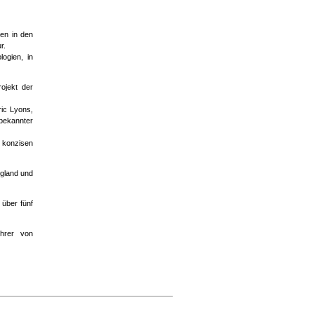
ten in den
r.
ogien, in
ojekt der
ric Lyons,
bekannter
 konzisen
ngland und
 über fünf
ührer von