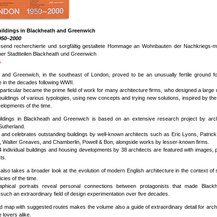
ildings in Blackheath and Greenwich
950–2000
send recherchierte und sorgfältig gestaltete Hommage an Wohnbauten der Nachkriegs-m
er Stadtteilen Blackheath und Greenwich
s
 and Greenwich, in the southeast of London, proved to be an unusually fertile ground f
e in the decades following WWII.
particular became the prime field of work for many architecture firms, who designed a large
 buildings of various typologies, using new concepts and trying new solutions, inspired by the 
evelopments of the time.
ldings in Blackheath and Greenwich is based on an extensive research project by arch
Sutherland.
s and celebrates outstanding buildings by well-known architects such as Eric Lyons, Patri
, Walter Greaves, and Chamberlin, Powell & Bon, alongside works by lesser-known firms.
64 individual buildings and housing developments by 38 architects are featured with images, 
ts.
also takes a broader look at the evolution of modern English architecture in the context of 
icies of the time.
raphical portraits reveal personal connections between protagonists that made Black
uch an extraordinary field of design experimentation over five decades.
 map with suggested routes makes the volume also a guide of extraordinary detail for arch
 lovers alike.