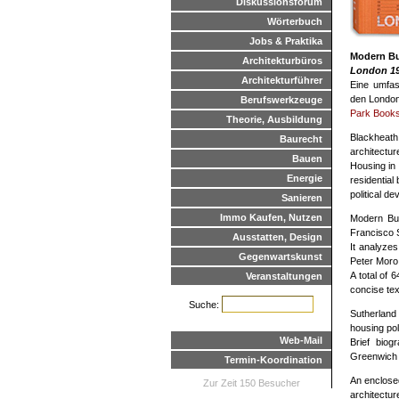
Diskussionsforum
Wörterbuch
Jobs & Praktika
Modern Bu
Architekturbüros
London 1
Architekturführer
Eine umfas
den London
Berufswerkzeuge
Park Book
Theorie, Ausbildung
Blackheath
Baurecht
architectur
Bauen
Housing in 
Energie
residential
political d
Sanieren
Immo Kaufen, Nutzen
Modern Bui
Francisco 
Ausstatten, Design
It analyze
Gegenwartskunst
Peter Moro
A total of 
Veranstaltungen
concise tex
Suche:
Sutherland 
housing pol
Web-Mail
Brief biog
Greenwich s
Termin-Koordination
An enclosed
Zur Zeit 150 Besucher
architecture