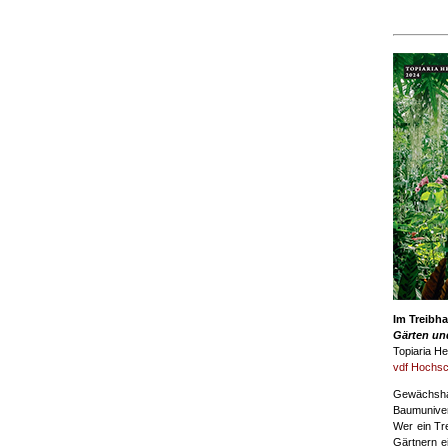
Im Treibh
Gärten un
Topiaria He
vdf Hochsc
Gewächsha
Baumuniver
Wer ein Tre
Gärtnern e