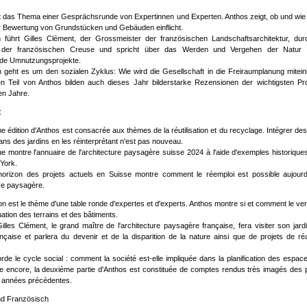
ist das Thema einer Gesprächsrunde von Expertinnen und Experten. Anthos zeigt, ob und wi
er Bewertung von Grundstücken und Gebäuden einflicht.
führt Gilles Clément, der Grossmeister der französischen Landschaftsarchitektur, dur
 der französischen Creuse und spricht über das Werden und Vergehen der Natur
de Umnutzungsprojekte.
ch geht es um den sozialen Zyklus: Wie wird die Gesellschaft in die Freiraumplanung mite
n Teil von Anthos bilden auch dieses Jahr bilderstarke Rezensionen der wichtigsten Pro
n Jahre.
:
e édition d'Anthos est consacrée aux thèmes de la réutilisation et du recyclage. Intégrer de
ans des jardins en les réinterprétant n'est pas nouveau.
e montre l'annuaire de l'architecture paysagère suisse 2024 à l'aide d'exemples historique
York.
horizon des projets actuels en Suisse montre comment le réemploi est possible aujourd
ure paysagère.
ion est le thème d'une table ronde d'expertes et d'experts. Anthos montre si et comment le vert
uation des terrains et des bâtiments.
illes Clément, le grand maître de l'architecture paysagère française, fera visiter son jard
çaise et parlera du devenir et de la disparition de la nature ainsi que de projets de réa
borde le cycle social : comment la société est-elle impliquée dans la planification des espace
e encore, la deuxième partie d'Anthos est constituée de comptes rendus très imagés des 
s années précédentes.
d Französisch