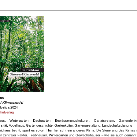
aus
d Klimawandel
lvetica 2024
hulverlag
us, Wintergarten, Dachgarten, Bewässerungskulturen, Qanatsystem, Gartendenkm
sität, Vogelhaus, Gartengeschichte, Gartenkultur, Gartengestaltung, Landschaftsplanung
ibhaus betritt, spürt es sofort: Hier herrscht ein anderes Klima. Die Steuerung des Klimas i
in zentraler Faktor. Treibhäuser, Wintergärten und Gewächshäuser – wie sie auch genann