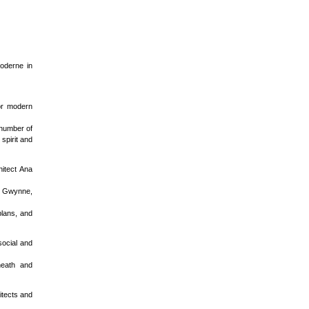
oderne in
or modern
 number of
spirit and
itect Ana
ck Gwynne,
plans, and
social and
heath and
itects and