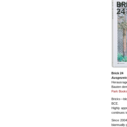
Brick 24
Ausgezeich
Herausrage
Bauten dem
Park Book
Bricks—blo
BCE.
Highly appr
continues t
Since 2004,
biannually 