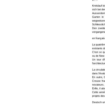
Kreislauf 
sich bei d
Ausserdem 
Garten in
wegweisen
Schliessli
Den zweite
vergangene
en français
La quatrièm
existants d
C'est ce qu
ou de New 
Un tour d'
l'architect
La circulat
dans l'éval
En outre, G
Creuse fran
novateurs.
Enfin, il a
Cette anné
projets de
Deutsch un