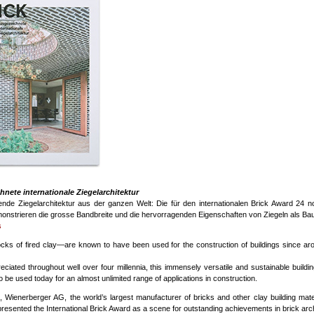
nete internationale Ziegelarchitektur
nde Ziegelarchitektur aus der ganzen Welt: Die für den internationalen Brick Award 24 n
onstrieren die grosse Bandbreite und die hervorragenden Eigenschaften von Ziegeln als Bau
s
cks of fired clay—are known to have been used for the construction of buildings since a
eciated throughout well over four millennia, this immensely versatile and sustainable buildin
o be used today for an almost unlimited range of applications in construction.
 Wienerberger AG, the world’s largest manufacturer of bricks and other clay building mate
presented the International Brick Award as a scene for outstanding achievements in brick arch