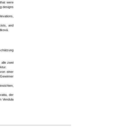
that were
ng designs
levations,
cists, and
dková.
tschätzung
 alle zwei
ktur.
von einer
e Gewinner
nsichten,
atta, der
in Vendula