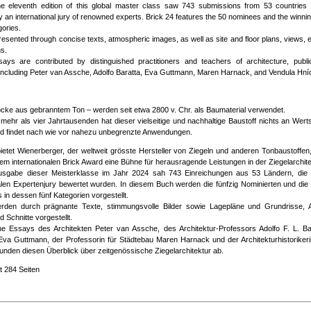
he eleventh edition of this global master class saw 743 submissions from 53 countries 
 an international jury of renowned experts. Brick 24 features the 50 nominees and the winni
gories.
esented through concise texts, atmospheric images, as well as site and floor plans, views, e
s.
says are contributed by distinguished practitioners and teachers of architecture, publi
, including Peter van Assche, Adolfo Baratta, Eva Guttmann, Maren Harnack, and Vendula Hní
löcke aus gebranntem Ton – werden seit etwa 2800 v. Chr. als Baumaterial verwendet.
mehr als vier Jahrtausenden hat dieser vielseitige und nachhaltige Baustoff nichts an Wer
nd findet nach wie vor nahezu unbegrenzte Anwendungen.
ietet Wienerberger, der weltweit grösste Hersteller von Ziegeln und anderen Tonbaustoffen,
em internationalen Brick Award eine Bühne für herausragende Leistungen in der Ziegelarchite
Ausgabe dieser Meisterklasse im Jahr 2024 sah 743 Einreichungen aus 53 Ländern, die 
nalen Expertenjury bewertet wurden. In diesem Buch werden die fünfzig Nominierten und di
 in dessen fünf Kategorien vorgestellt.
erden durch prägnante Texte, stimmungsvolle Bilder sowie Lagepläne und Grundrisse, A
d Schnitte vorgestellt.
e Essays des Architekten Peter van Assche, des Architektur-Professors Adolfo F. L. Bar
n Eva Guttmann, der Professorin für Städtebau Maren Harnack und der Architekturhistoriker
unden diesen Überblick über zeitgenössische Ziegelarchitektur ab.
t 284 Seiten