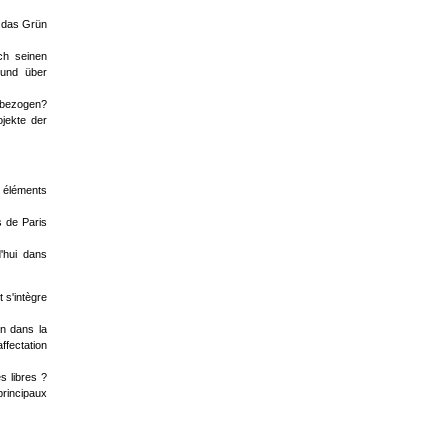
e das Grün
ch seinen
 und über
inbezogen?
jekte der
s éléments
s de Paris
'hui dans
 s'intègre
in dans la
ffectation
s libres ?
principaux