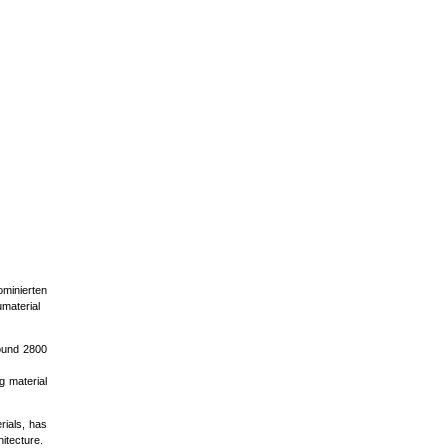
ominierten
material
round 2800
g material
rials, has
itecture.