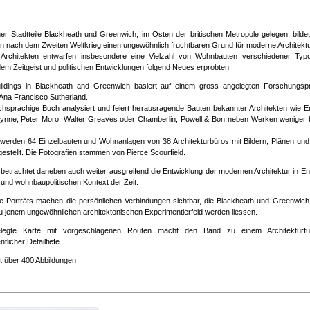
er Stadtteile Blackheath und Greenwich, im Osten der britischen Metropole gelegen, bilde
n nach dem Zweiten Weltkrieg einen ungewöhnlich fruchtbaren Grund für moderne Architektu
 Architekten entwarfen insbesondere eine Vielzahl von Wohnbauten verschiedener Typol
em Zeitgeist und politischen Entwicklungen folgend Neues erprobten.
ldings in Blackheath and Greenwich basiert auf einem gross angelegten Forschungspr
 Ana Francisco Sutherland.
chsprachige Buch analysiert und feiert herausragende Bauten bekannter Architekten wie E
ynne, Peter Moro, Walter Greaves oder Chamberlin, Powell & Bon neben Werken weniger 
werden 64 Einzelbauten und Wohnanlagen von 38 Architekturbüros mit Bildern, Plänen und
estellt. Die Fotografien stammen von Pierce Scourfield.
 betrachtet daneben auch weiter ausgreifend die Entwicklung der modernen Architektur in E
 und wohnbaupolitischen Kontext der Zeit.
he Porträts machen die persönlichen Verbindungen sichtbar, die Blackheath und Greenwich
 jenem ungewöhnlichen architektonischen Experimentierfeld werden liessen.
elegte Karte mit vorgeschlagenen Routen macht den Band zu einem Architekturf
tlicher Detailtiefe.
t über 400 Abbildungen