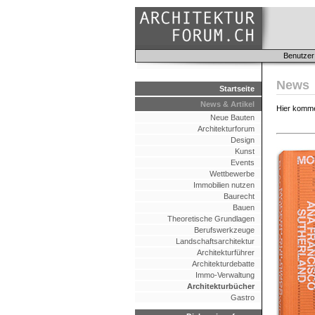
Benutzer
News
Startseite
News & Artikel
Hier komme
Neue Bauten
Architekturforum
Design
Kunst
Events
Wettbewerbe
Immobilien nutzen
Baurecht
Bauen
Theoretische Grundlagen
Berufswerkzeuge
Landschaftsarchitektur
Architekturführer
Architekturdebatte
Immo-Verwaltung
Architekturbücher
Gastro