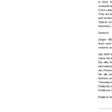
In 2024, t
reviewed by
in five cate
They are pr
and section
Topical es
historians
Deutsch:
Ziegel – B
Auch nach 
verloren u
Seit 2004 b
Jahre mit d
Die elfte 
internatio
des Preises
Sie alle w
Aufrisse un
Thematisch
Publizisti
Hnídková r
Englisch mi