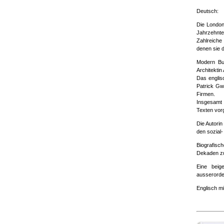
Deutsch:
Die London
Jahrzehnte
Zahlreiche
denen sie d
Modern Bui
Architektin
Das englis
Patrick Gw
Firmen.
Insgesamt 
Texten vorg
Die Autorin
den sozial-
Biografisc
Dekaden zu
Eine beig
ausserorden
Englisch mi