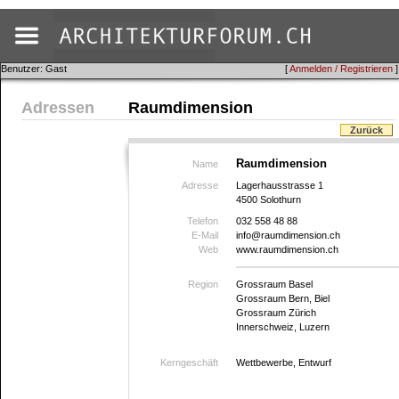
Benutzer: Gast
[
Anmelden / Registrieren
]
Adressen
Raumdimension
Zurück
Raumdimension
Name
Adresse
Lagerhausstrasse 1
4500 Solothurn
Telefon
032 558 48 88
E-Mail
info@raumdimension.ch
Web
www.raumdimension.ch
Region
Grossraum Basel
Grossraum Bern, Biel
Grossraum Zürich
Innerschweiz, Luzern
Kerngeschäft
Wettbewerbe, Entwurf