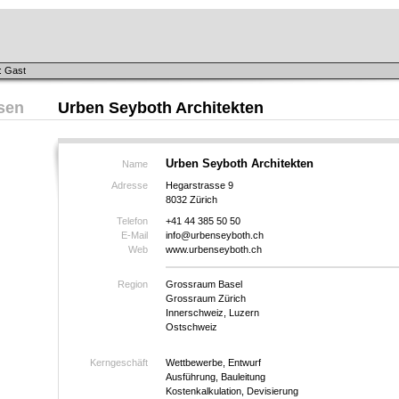
: Gast
sen
Urben Seyboth Architekten
Urben Seyboth Architekten
Name
Adresse
Hegarstrasse 9
8032 Zürich
Telefon
+41 44 385 50 50
E-Mail
info@urbenseyboth.ch
Web
www.urbenseyboth.ch
Region
Grossraum Basel
Grossraum Zürich
Innerschweiz, Luzern
Ostschweiz
Kerngeschäft
Wettbewerbe, Entwurf
Ausführung, Bauleitung
Kostenkalkulation, Devisierung