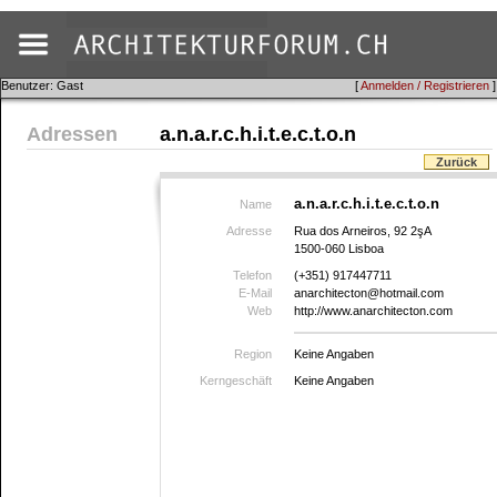
Benutzer: Gast
[
Anmelden / Registrieren
]
Adressen
a.n.a.r.c.h.i.t.e.c.t.o.n
Zurück
a.n.a.r.c.h.i.t.e.c.t.o.n
Name
Adresse
Rua dos Arneiros, 92 2şA
1500-060 Lisboa
Telefon
(+351) 917447711
E-Mail
anarchitecton@hotmail.com
Web
http://www.anarchitecton.com
Region
Keine Angaben
Kerngeschäft
Keine Angaben