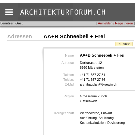
Benutzer: Gast
[
Anmelden / Registrieren
]
Adressen
AA+B Schneebeli + Frei
Zurück
AA+B Schneebeli + Frei
Name
Adresse
Dorfstrasse 12
8560 Märstetten
Telefon
+41 71 657 27 81
Telefax
+41 71 657 27 86
E-Mail
archibauplan@bluewin.ch
Region
Grossraum Zürich
Ostschweiz
Kerngeschäft
Wettbewerbe, Entwurf
Ausführung, Bauleitung
Kostenkalkulation, Devisierung