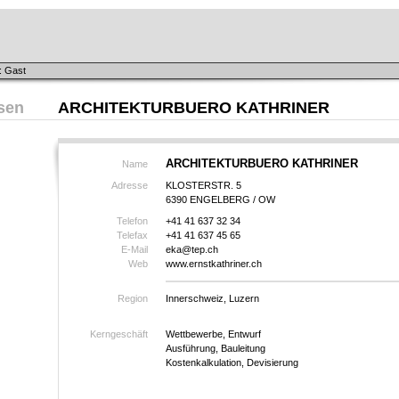
: Gast
sen
ARCHITEKTURBUERO KATHRINER
ARCHITEKTURBUERO KATHRINER
Name
Adresse
KLOSTERSTR. 5
6390 ENGELBERG / OW
Telefon
+41 41 637 32 34
Telefax
+41 41 637 45 65
E-Mail
eka@tep.ch
Web
www.ernstkathriner.ch
Region
Innerschweiz, Luzern
Kerngeschäft
Wettbewerbe, Entwurf
Ausführung, Bauleitung
Kostenkalkulation, Devisierung