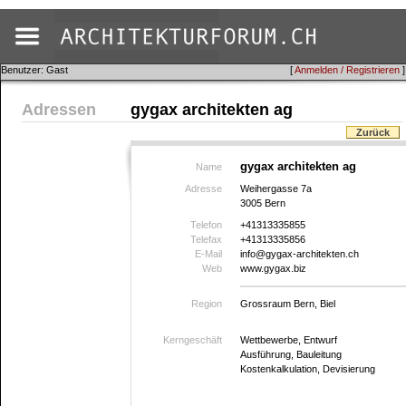
Benutzer: Gast
[
Anmelden / Registrieren
]
Adressen
gygax architekten ag
Zurück
gygax architekten ag
Name
Adresse
Weihergasse 7a
3005 Bern
Telefon
+41313335855
Telefax
+41313335856
E-Mail
info@gygax-architekten.ch
Web
www.gygax.biz
Region
Grossraum Bern, Biel
Kerngeschäft
Wettbewerbe, Entwurf
Ausführung, Bauleitung
Kostenkalkulation, Devisierung