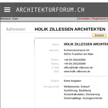
Benutzer: Gast
[
Anmelden / Registrieren
]
Adressen
HOLIK ZILLESSEN ARCHITEKTEN
Zurück
HOLIK ZILLESSEN ARCHITE
Name
Adresse
Kurhessenstrasse 64
60431 Frankfurt am Main
Telefon
+49 69 256165990
Telefax
+49 69 256165999
E-Mail
office@holik-zillessen.de
Web
www.holik-zillessen.de
Region
Keine Angaben
Kerngeschäft
Wettbewerbe, Entwurf
Ausführung, Bauleitung
Kostenkalkulation, Devisierung
Denkmalpflege, Kunstgeschichte