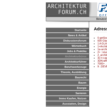
Benutzer
Adres
Startseite
News & Artikel
0 getSo
Diskussionsforum
000 Glas
1 A GLA
Wörterbuch
1+Archi
1a-archi
Jobs & Praktika
2+ ::stu
2_archi
Architekturbüros
3c+t capo
3DKraft
Architekturführer
7000+ . 
9 ::DEV
Berufswerkzeuge
Theorie, Ausbildung
Baurecht
Bauen
Energie
Sanieren
Immo Kaufen, Nutzen
Ausstatten, Design