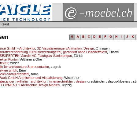
: Gast
sen
0
A
B
C
D
E
F
G
H
I
J
K
urce GmbH - Architektur, 3D Visualisierungen/Animation, Design
, Oftringen
kratzerentfernung 100% verzerrungsfrei, garantiert ohne Linseneffekt!!!
, Thalwil
SEXPERTEN Vetrolin AG Flachglas-Sanierungen
, Zürich
tektenKontor
, Veltheim a.Ohe
tektur
, zürich
dio for architecture & presentation
, zagreb
tekten gmbh
, Bern
lei cavalli architetti
, roma
Werk GmbH Architektur und Visualisierung
, Winterthur
alexander . wilhelm . architektur . innenarchitektur . design
, graubünden . davos-klosters . st.
ELOPMENT 9 Architektur.Design.Medien.
, leipzig