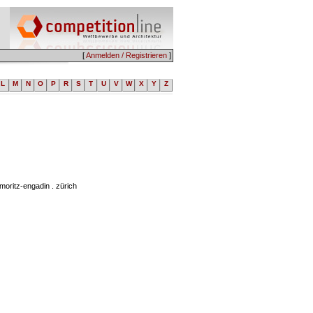
[
Anmelden / Registrieren
]
L
M
N
O
P
R
S
T
U
V
W
X
Y
Z
moritz-engadin . zürich