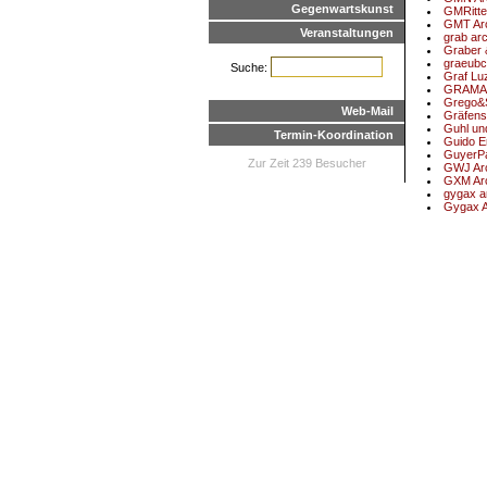
Gegenwartskunst
GMRitter
GMT Arc
Veranstaltungen
grab arc
Graber 
graeub
Suche:
Graf Lu
GRAMA
Grego&S
Web-Mail
Gräfens
Guhl un
Termin-Koordination
Guido Er
GuyerPa
Zur Zeit 239 Besucher
GWJ Arc
GXM Arc
gygax a
Gygax A