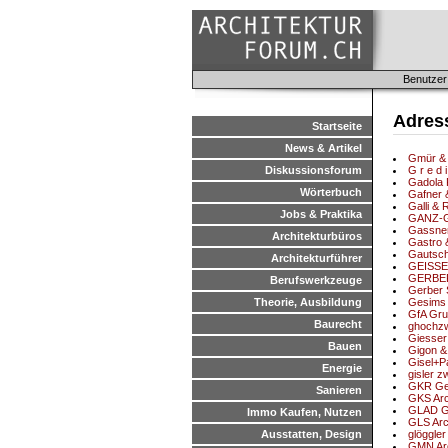
Benutzer
Adres
Startseite
News & Artikel
Gmür & 
Diskussionsforum
G r e d 
Gadola R
Wörterbuch
Gafner 
Galli & 
Jobs & Praktika
GANZ-GL
Gassner
Architekturbüros
Gastro 
Gautsch
Architekturführer
GEISSE
GERBER
Berufswerkzeuge
Gerber 
Theorie, Ausbildung
Gesims 
GfA Grup
Baurecht
ghochzw
Giesser 
Bauen
Gigon &
Gisel+P
Energie
gisler z
GKR Ges
Sanieren
GKS Arc
GLAD Gu
Immo Kaufen, Nutzen
GLS Arc
Ausstatten, Design
glöggler
GMN Ar