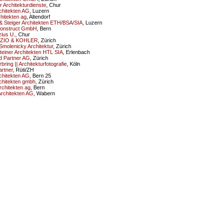
 Architekturdienste
, Chur
hitekten AG
, Luzern
hitekten ag
, Altendorf
& Steiger Architekten ETH/BSA/SIA
, Luzern
construct GmbH
, Bern
zius U.
, Chur
ZIO & KOHLER
, Zürich
molenicky Architektur
, Zürich
teiner Architekten HTL SIA
, Erlenbach
d Partner AG
, Zürich
bring || Architekturfotografie
, Köln
rtner
, Rüti/ZH
hitekten AG
, Bern 25
hitekten gmbh
, Zürich
rchitekten ag
, Bern
rchitekten AG
, Wabern