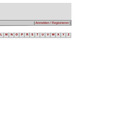
[
Anmelden / Registrieren
]
L
M
N
O
P
R
S
T
U
V
W
X
Y
Z