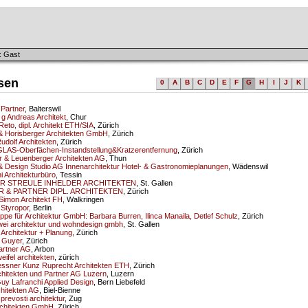
: Gast
sen
0
A
B
C
D
E
F
G
H
I
J
K
Partner
, Balterswil
i g Andreas Architekt
, Chur
eto, dipl. Architekt ETH/SIA
, Zürich
& Horisberger Architekten GmbH
, Zürich
Rudolf Architekten
, Zürich
AS-Oberfächen-Instandstellung&Kratzerentfernung
, Zürich
 & Leuenberger Architekten AG
, Thun
& Design Studio AG Innenarchitektur Hotel- & Gastronomieplanungen
, Wädenswil
i Architekturbüro
, Tessin
R STREULE INHELDER ARCHITEKTEN
, St. Gallen
 & PARTNER DIPL. ARCHITEKTEN
, Zürich
Simon Architekt FH
, Walkringen
Styropor
, Berlin
pe für Architektur GmbH: Barbara Burren, Ilinca Manaila, Detlef Schulz
, Zürich
ei architektur und wohndesign gmbh
, St. Gallen
Architektur + Planung
, Zürich
 Guyer
, Zürich
artner AG
, Arbon
weifel architekten
, zürich
sner Kunz Ruprecht Architekten ETH
, Zürich
hitekten und Partner AG Luzern
, Luzern
y Lafranchi Applied Design
, Bern Liebefeld
hitekten AG
, Biel-Bienne
 prevosti architektur
, Zug
chitekten GmbH
, Zürich