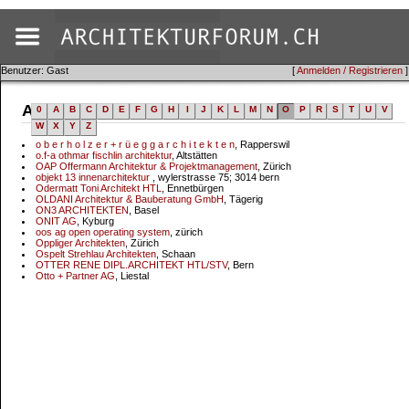
Benutzer: Gast
[
Anmelden / Registrieren
]
Adressen
0
A
B
C
D
E
F
G
H
I
J
K
L
M
N
O
P
R
S
T
U
V
W
X
Y
Z
o b e r h o l z e r + r ü e g g a r c h i t e k t e n
, Rapperswil
o.f-a othmar fischlin architektur
, Altstätten
OAP Offermann Architektur & Projektmanagement
, Zürich
objekt 13 innenarchitektur
, wylerstrasse 75; 3014 bern
Odermatt Toni Architekt HTL
, Ennetbürgen
OLDANI Architektur & Bauberatung GmbH
, Tägerig
ON3 ARCHITEKTEN
, Basel
ONIT AG
, Kyburg
oos ag open operating system
, zürich
Oppliger Architekten
, Zürich
Ospelt Strehlau Architekten
, Schaan
OTTER RENE DIPL.ARCHITEKT HTL/STV
, Bern
Otto + Partner AG
, Liestal